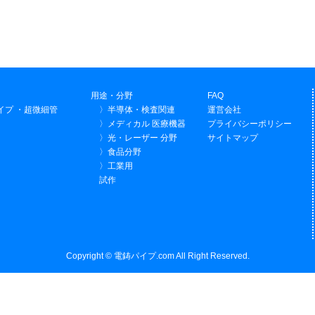
用途・分野
FAQ
イプ ・超微細管
〉半導体・検査関連
運営会社
〉メディカル 医療機器
プライバシーポリシー
〉光・レーザー 分野
サイトマップ
〉食品分野
〉工業用
試作
Copyright © 電鋳パイプ.com All Right Reserved.