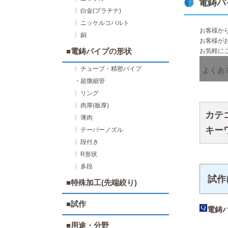
電鋳パ
〉白金(プラチナ)
〉ニッケルコバルト
お客様か
〉銅
お客様が
■電鋳パイプの形状
お気軽に
〉チューブ・精密パイプ
よくあ
・超微細管
〉リング
〉肉厚(板厚)
カテ
〉薄肉
キー
〉テーパーノズル
〉段付き
〉R形状
〉多段
試作
■特殊加工(先端絞り)
■試作
電鋳
■用途・分野