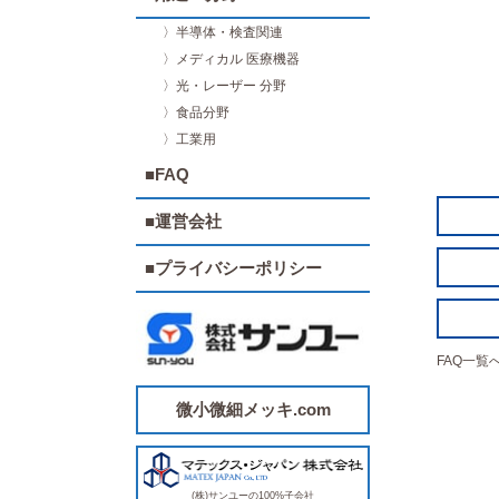
〉半導体・検査関連
〉メディカル 医療機器
〉光・レーザー 分野
〉食品分野
〉工業用
■FAQ
■運営会社
■プライバシーポリシー
FAQ一覧
微小微細メッキ.com
(株)サンユーの100%子会社