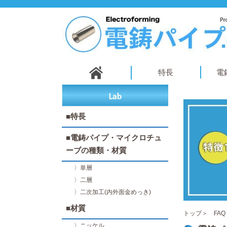
特長
電
■特長
■電鋳パイプ・マイクロチュ
ーブの種類・材質
〉単層
〉二層
〉二次加工(内外面金めっき)
■材質
トップ
＞ FAQ
〉ニッケル