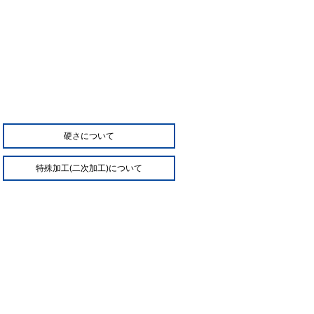
硬さについて
特殊加工(二次加工)について