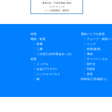
〈事業内容〉不溶性電極の製造・
リコーティング
メッキ液液製造・開発等
特徴
電鋳パイプの形状
種類・材質
〉チューブ・精密パ
〉単層
〉リング
〉二層
〉肉厚(板厚)
〉二次加工(内外面金めっき)
〉薄肉
材質
〉テーパーノズル
〉ニッケル
〉段付き
〉白金(プラチナ)
〉R形状
〉ニッケルコバルト
〉多段
〉銅
特殊加工(先端絞り)