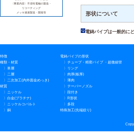
〈事業内容〉不溶性電極の製造・
リコーティング
形状について
メッキ液液製造・開発等
電鋳パイプは一般的に
特徴
電鋳パイプの形状
種類・材質
〉チューブ・精密パイプ ・超微細管
〉単層
〉リング
〉二層
〉肉厚(板厚)
〉二次加工(内外面金めっき)
〉薄肉
材質
〉テーパーノズル
〉ニッケル
〉段付き
〉白金(プラチナ)
〉R形状
〉ニッケルコバルト
〉多段
〉銅
特殊加工(先端絞り)
Copy