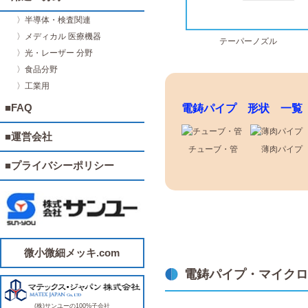
〉半導体・検査関連
〉メディカル 医療機器
テーパーノズル
〉光・レーザー 分野
〉食品分野
〉工業用
■FAQ
電鋳パイプ 形状 一覧
■運営会社
チューブ・管
薄肉パイプ
■プライバシーポリシー
微小微細メッキ.com
電鋳パイプ・マイクロ
(株)サンユーの100%子会社