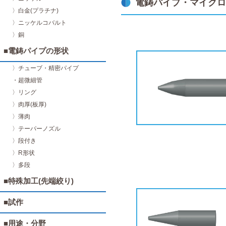
電鋳パイプ・マイクロ
〉白金(プラチナ)
〉ニッケルコバルト
〉銅
■電鋳パイプの形状
〉チューブ・精密パイプ
・超微細管
〉リング
〉肉厚(板厚)
〉薄肉
〉テーパーノズル
〉段付き
〉R形状
〉多段
■特殊加工(先端絞り)
■試作
■用途・分野