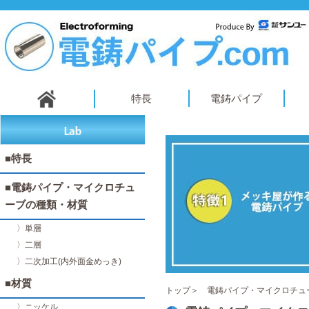
特長
電鋳パイプ
■特長
■電鋳パイプ・マイクロチュ
ーブの種類・材質
〉単層
〉二層
〉二次加工(内外面金めっき)
■材質
トップ
＞ 電鋳パイプ・マイクロチ
〉ニッケル