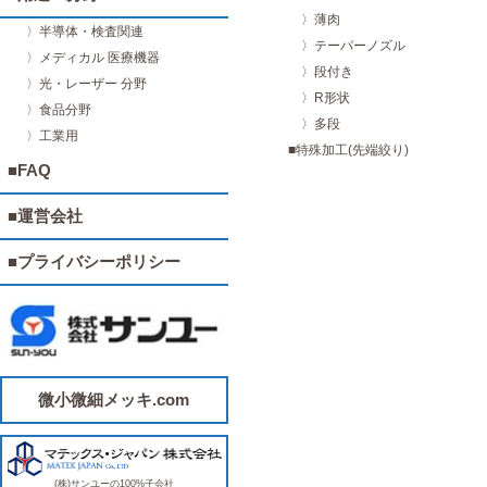
〉薄肉
〉半導体・検査関連
〉テーパーノズル
〉メディカル 医療機器
〉段付き
〉光・レーザー 分野
〉R形状
〉食品分野
〉多段
〉工業用
■特殊加工(先端絞り)
■FAQ
■運営会社
■プライバシーポリシー
微小微細メッキ.com
(株)サンユーの100%子会社