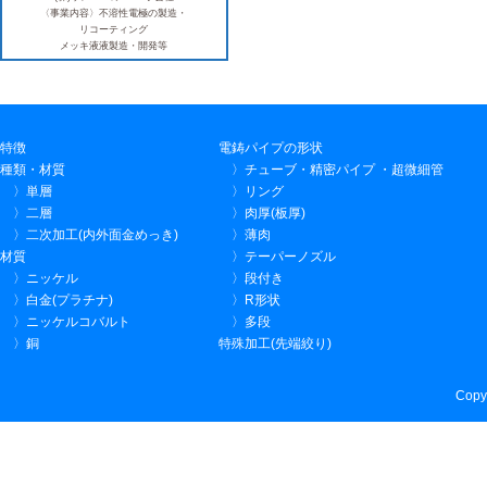
〈事業内容〉不溶性電極の製造・
リコーティング
メッキ液液製造・開発等
特徴
電鋳パイプの形状
種類・材質
〉チューブ・精密パイプ ・超微細管
〉単層
〉リング
〉二層
〉肉厚(板厚)
〉二次加工(内外面金めっき)
〉薄肉
材質
〉テーパーノズル
〉ニッケル
〉段付き
〉白金(プラチナ)
〉R形状
〉ニッケルコバルト
〉多段
〉銅
特殊加工(先端絞り)
Copy